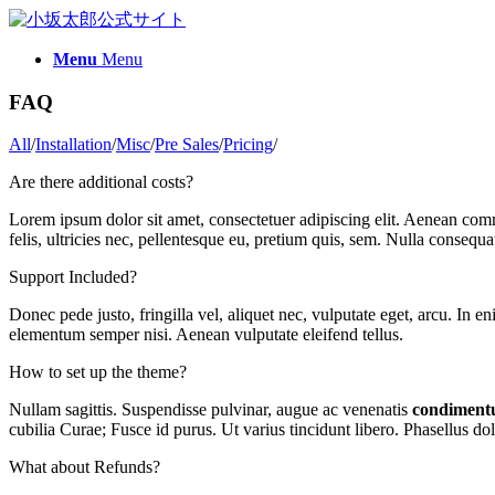
Menu
Menu
FAQ
All
/
Installation
/
Misc
/
Pre Sales
/
Pricing
/
Are there additional costs?
Lorem ipsum dolor sit amet, consectetuer adipiscing elit. Aenean com
felis, ultricies nec, pellentesque eu, pretium quis, sem. Nulla consequ
Support Included?
Donec pede justo, fringilla vel, aliquet nec, vulputate eget, arcu. In e
elementum semper nisi. Aenean vulputate eleifend tellus.
How to set up the theme?
Nullam sagittis. Suspendisse pulvinar, augue ac venenatis
condimen
cubilia Curae; Fusce id purus. Ut varius tincidunt libero. Phasellus d
What about Refunds?