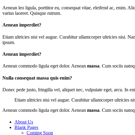
A
enean leo ligula, porttitor eu, consequat vitae, eleifend ac, enim. Ali
varius laoreet. Quisque rutrum.
Aenean imperdiet?
E
tiam ultricies nisi vel augue. Curabitur ullamcorper ultricies nisi
ipsum.
Aenean imperdiet?
Aenean commodo ligula eget dolor. Aenean
massa
. Cum sociis natoq
Nulla consequat massa quis enim?
Donec pede justo, fringilla vel, aliquet nec, vulputate eget, arcu. In e
Etiam ultricies nisi vel augue. Curabitur ullamcorper ultricies n
Aenean commodo ligula eget dolor. Aenean
massa
. Cum sociis natoq
About Us
Blank Pages
Coming Soon