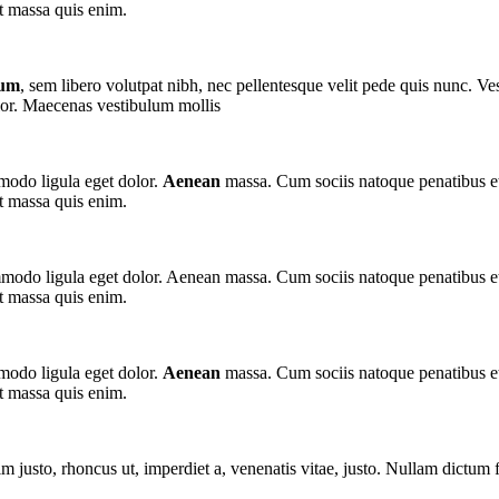
at massa quis enim.
tum
, sem libero volutpat nibh, nec pellentesque velit pede quis nunc. V
olor. Maecenas vestibulum mollis
modo ligula eget dolor.
Aenean
massa. Cum sociis natoque penatibus et
at massa quis enim.
odo ligula eget dolor. Aenean massa. Cum sociis natoque penatibus et
at massa quis enim.
modo ligula eget dolor.
Aenean
massa. Cum sociis natoque penatibus et
at massa quis enim.
nim justo, rhoncus ut, imperdiet a, venenatis vitae, justo. Nullam dictum