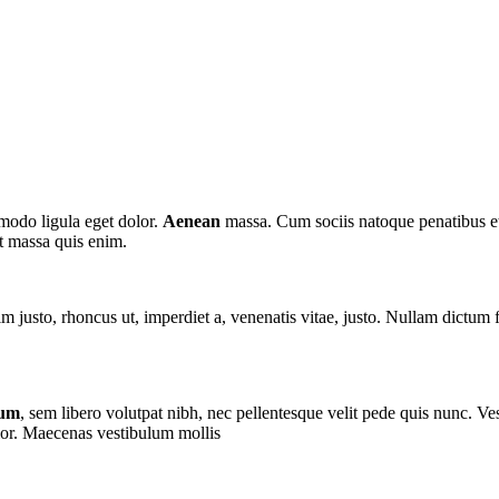
modo ligula eget dolor.
Aenean
massa. Cum sociis natoque penatibus et
at massa quis enim.
nim justo, rhoncus ut, imperdiet a, venenatis vitae, justo. Nullam dictum
tum
, sem libero volutpat nibh, nec pellentesque velit pede quis nunc. V
olor. Maecenas vestibulum mollis